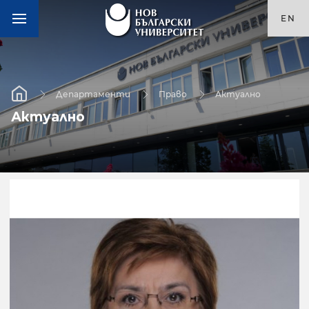
EN
Департаменти
Право
Актуално
Актуално