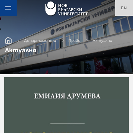
EN
Департаменти
Право
Актуално
Актуално