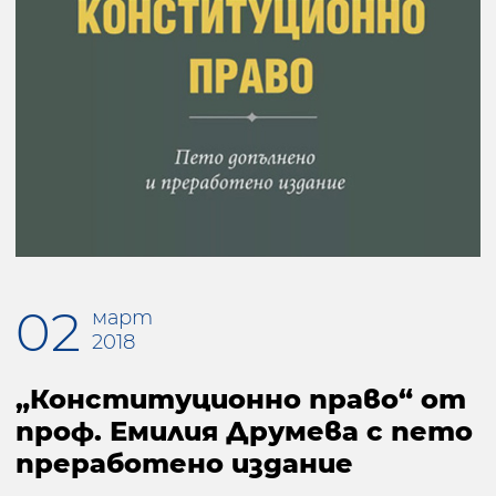
02
март
2018
„Конституционно право“ от
проф. Емилия Друмева с пето
преработено издание