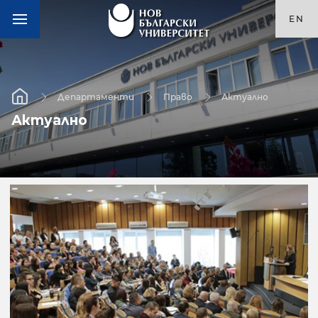
EN
Департаменти
Право
Актуално
Актуално