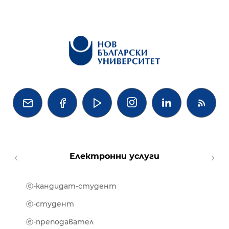




Електронни услуги
ⓔ-кандидат-студент
MOOD
ⓔ-биб
ⓔ-студент
ⓔ-кни
ⓔ-преподавател