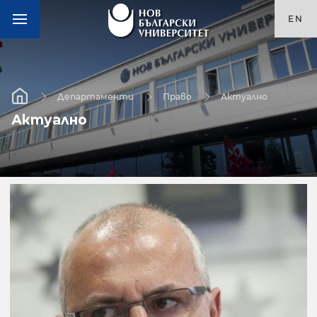
EN
Департаменти
Право
Актуално
Актуално