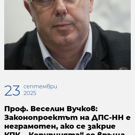
23
септември
2025
Проф. Веселин Вучков:
Законопроектът на ДПС-НН е
неграмотен, ако се закрие
КПК, „Корупцията“ се връща