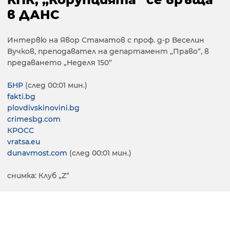
в ДАНС
Интервю на Явор Стаматов с проф. д-р Веселин
Вучков, преподавател на департамент „Право“, в
предаването „Неделя 150“
БНР
(след 00:01 мин.)
fakti.bg
plovdivskinovini.bg
crimesbg.com
КРОСС
vratsa.eu
dunavmost.com
(след 00:01 мин.)
снимка: Клуб „Z“