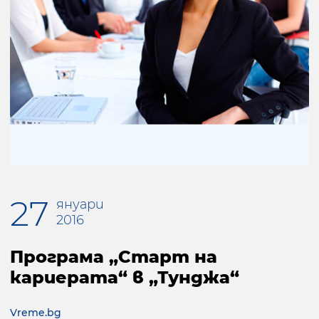
27
януари
2016
Програма „Старт на
кариерата“ в „Тунджа“
Vreme.bg