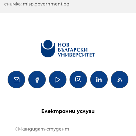
снимка: mlsp.government.bg




Електронни услуги
ⓔ-кандидат-студент
MOOD