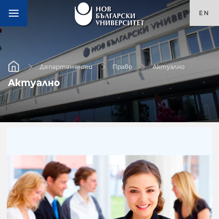
EN
Департаменти
Право
Актуално
Актуално