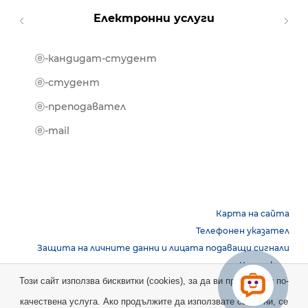
Електронни услуги
ⓔ-кандидат-студент
MOOD
ⓔ-биб
ⓔ-студент
ⓔ-кни
ⓔ-преподавател
ⓔ-trai
ⓔ-mail
Карта на сайта
Телефонен указател
Защита на личните данни и лицата подаващи сигнали
Контакти
Този сайт използва бисквитки (cookies), за да ви предостави по-
качествена услуга. Ако продължите да използвате сайта ни, се
Copyright © 2026 НБУ. Всички права запазени.