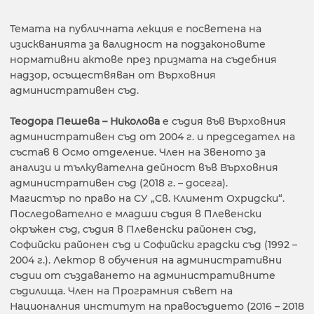
Темата на публичната лекция е посветена на
изискванията за валидност на подзаконовите
нормативни актове през призмата на съдебния
надзор, осъществяван от Върховния
административен съд.
Теодора Пешева – Николова
е съдия във Върховния
административен съд от 2004 г. и председател на
състав в Осмо отделение. Член на Звеното за
анализи и тълкувателна дейност във Върховния
административен съд (2018 г. – досега).
Магистър по право на СУ „Св. Климент Охридски“.
Последователно е младши съдия в Плевенски
окръжен съд, съдия в Плевенски районен съд,
Софийски районен съд и Софийски градски съд (1992 –
2004 г.). Лектор в обучения на административни
съдии от създаването на административните
съдилища. Член на Програмния съвет на
Националния институт на правосъдието (2016 – 2018