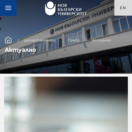
EN
Департаменти
Право
Актуално
Актуално