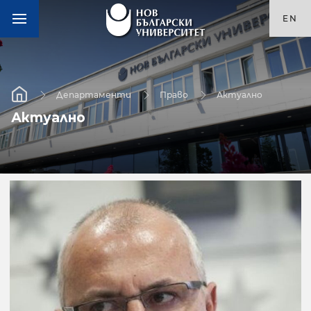
EN
Департаменти
Право
Актуално
Актуално