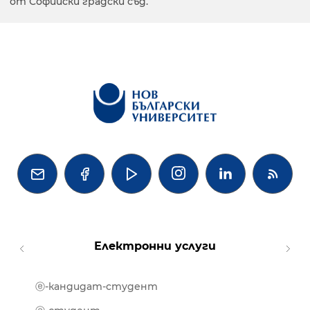
от Софийски градски съд.




Електронни услуги
ⓔ-кандидат-студент
MOOD