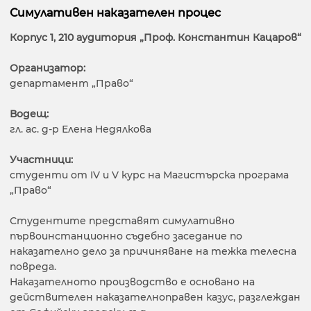
Симулативен наказателен процес
Корпус 1, 210 аудитория „Проф. Константин Кацаров“
Организатор:
департамент „Право“
Водещ:
гл. ас. д-р Елена Недялкова
Участници:
студенти от IV и V курс на Магистърска програма
„Право“
Студентите представят симулативно
първоинстанционно съдебно заседание по
наказателно дело за причиняване на тежка телесна
повреда.
Наказателното производство е основано на
действителен наказателноправен казус, разглеждан