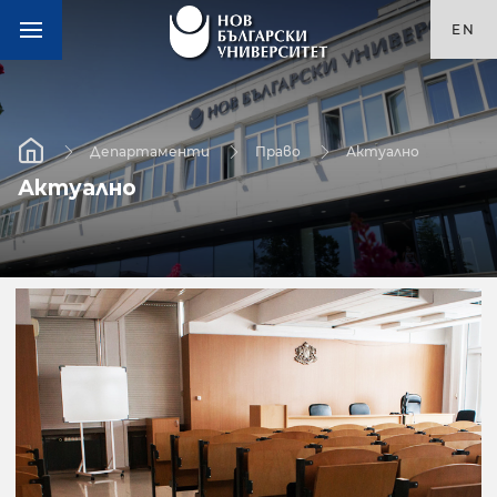
EN
Департаменти
Право
Актуално
Актуално