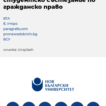
гражданско право
БТА
в. Утро
paragrafa.com
pronewsdobrich.bg
БСУ
снимка: Unsplash