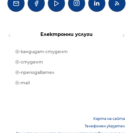




Електронни услуги
ⓔ-кандидат-студент
MOOD
ⓔ-биб
ⓔ-студент
ⓔ-кни
ⓔ-преподавател
ⓔ-trai
ⓔ-mail
Карта на сайта
Телефонен указател