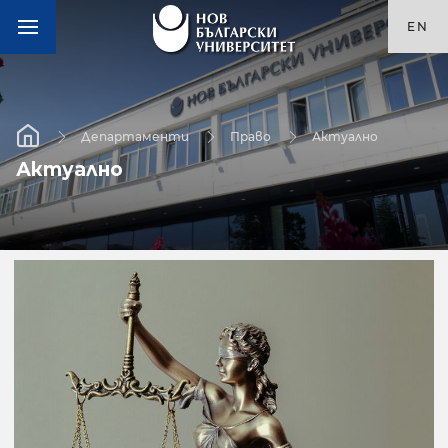
EN
Департаменти
Право
Актуално
Актуално