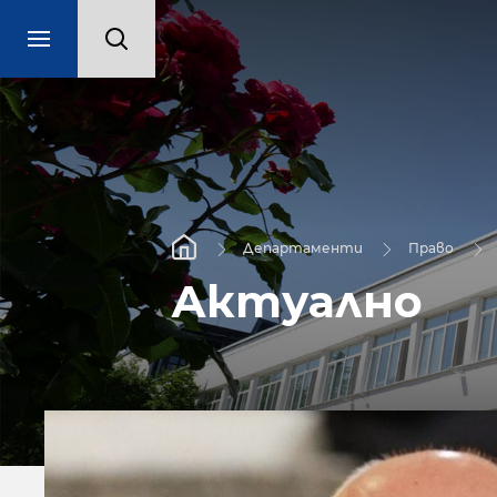
Департаменти
Право
Актуално