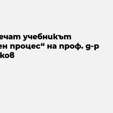
печат учебникът
н процес“ на проф. д-р
чков