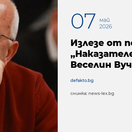
07
май
2026
Излезе от 
„Наказателе
Веселин Ву
defakto.bg
снимка: news-lex.bg