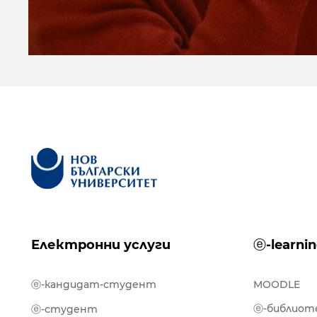
Електронни услуги
ⓔ-learni
ⓔ-кандидат-студент
MOODLE
ⓔ-библиот
ⓔ-студент