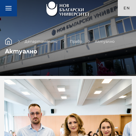
EN
Департаменти
Право
Актуално
Актуално