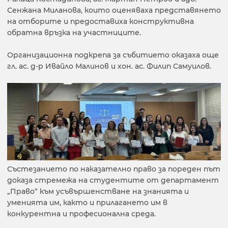
Сенжана Миланова, които оценяваха представянето
на отборите и предоставиха конструктивна
обратна връзка на участниците.
Организационна подкрепа за събитието оказаха още
гл. ас. д-р Ивайло Малинов и хон. ас. Филип Самуилов.
Състезанието по наказателно право за пореден път
доказа стремежа на студентите от департамент
„Право“ към усъвършенстване на знанията и
уменията им, както и прилагането им в
конкурентна и професионална среда.