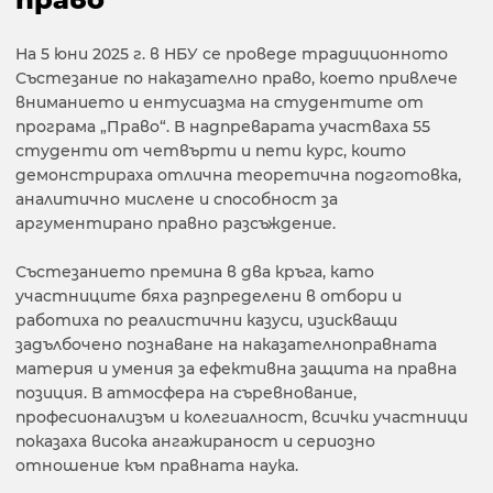
На 5 юни 2025 г. в НБУ се проведе традиционното
Състезание по наказателно право, което привлече
вниманието и ентусиазма на студентите от
програма „Право“. В надпреварата участваха 55
студенти от четвърти и пети курс, които
демонстрираха отлична теоретична подготовка,
аналитично мислене и способност за
аргументирано правно разсъждение.
Състезанието премина в два кръга, като
участниците бяха разпределени в отбори и
работиха по реалистични казуси, изискващи
задълбочено познаване на наказателноправната
материя и умения за ефективна защита на правна
позиция. В атмосфера на съревнование,
професионализъм и колегиалност, всички участници
показаха висока ангажираност и сериозно
отношение към правната наука.