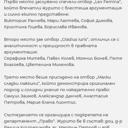
Първо място заслужено спечели отбор „Lex Femina“,
който впечатли журито с блестяща аргументация
и силно екипно представяне:
Виктория Ралчева, Мари Лахтева, София Димова,
Кристина Гоцева, Борислава Иванова.
Второ място зае отбор „Gladius Iuris“, отличил се с
аналитичност и прецизност в правната
аргументация:
Серафима Митева, Павел Колев, Момчил Бонев, Петя
Благоева, Цветелина Миленова.
Трето място беше присъдено на отбор „Малки
сладки лъжкини“, който демонстрира оригинален
подход и солидни знания по наказателно право:
Самуил Заимов, Александър Данчев, Анастасия
Петрова, Мария-Елена Лионтис.
Състезанието се организира с подкрепата на
департамент „Право“. Журито бе в състав: доц. д-р
Ралица Костадинова, ас. Мартин Петров и адв.