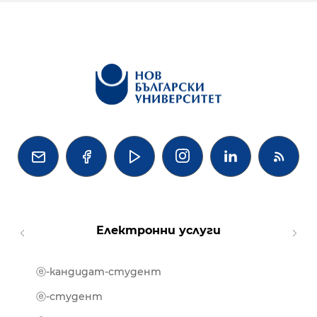




Електронни услуги
ⓔ-кандидат-студент
MOOD
ⓔ-биб
ⓔ-студент