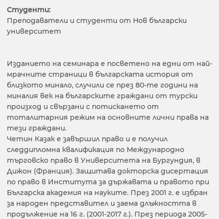
Студенти:
Преподаватели и студенти от Нов български
университет
Изданието на семинара е посветено на едни от най-
мрачните страници в българската история от
близкото минало, случили се през 80-те години на
миналия век на българските граждани от турски
произход и свързани с потискането от
тоталитарния режим на основните лични права на
тези граждани.
Четин Казак е завършил право и е получил
следдипломна квалификация по Международно
търговско право в Университета на Бургундия, в
Дижон (Франция). Защитава докторска дисертация
по право в Института за държавата и правото при
Българска академия на науките. През 2001 г. е избран
за народен представител и заема длъжността в
продължение на 16 г. (2001-2017 г.). През периода 2005-