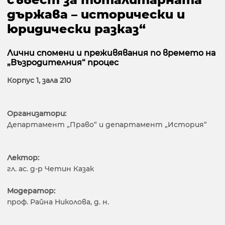
държава – исторически и
юридически разказ“
Лични спомени и преживявания по времето на
„Възродителния“ процес
Корпус 1, зала 210
Организатори:
Департамент „Право“ и департамент „История“
Лектор:
гл. ас. д-р Четин Казак
Модератор:
проф. Райна Николова, д. н.