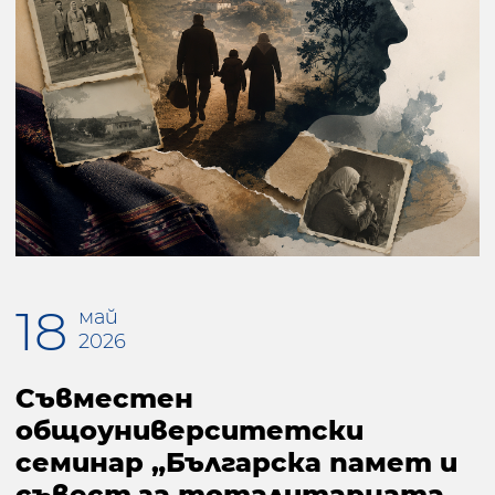
18
май
2026
Съвместен
общоуниверситетски
семинар „Българска памет и
съвест за тоталитарната