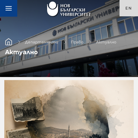
EN
Департаменти
Право
Актуално
Актуално