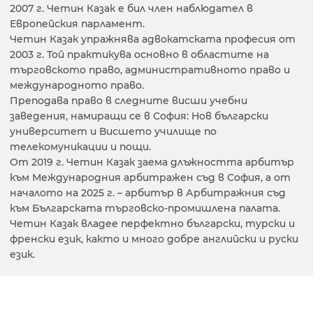
2007 г. Четин Казак е бил член наблюдател в
Европейския парламент.
Четин Казак упражнява адвокатската професия от
2003 г. Той практикува основно в областите на
търговското право, административното право и
международното право.
Преподава право в следните висши учебни
заведения, намиращи се в София: Нов български
университет и Висшето училище по
телекомуникации и пощи.
От 2019 г. Четин Казак заема длъжността арбитър
към Международния арбитражен съд в София, а от
началото на 2025 г. – арбитър в Арбитражния съд
към Българската търговско-промишлена палата.
Четин Казак владее перфектно български, турски и
френски език, както и много добре английски и руски
език.