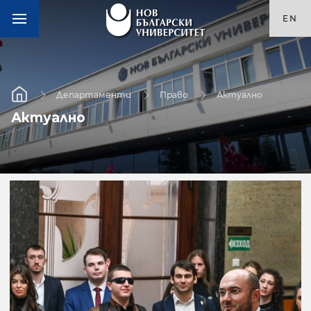
EN
Департаменти
Право
Актуално
Актуално