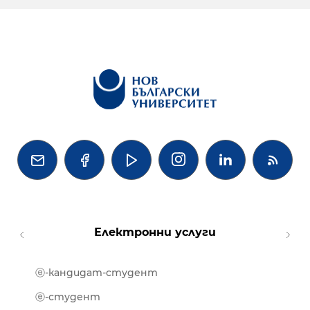




Електронни услуги
ⓔ-кандидат-студент
MOOD
ⓔ-биб
ⓔ-студент