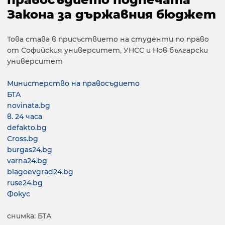
Закона за държавния бюджет
Това става в присъствието на студенти по право
от Софийския университет, УНСС и Нов български
университет
Министерство на правосъдието
БТА
novinata.bg
в. 24 часа
defakto.bg
Сross.bg
burgas24.bg
varna24.bg
blagoevgrad24.bg
ruse24.bg
Фокус
снимка: БТА