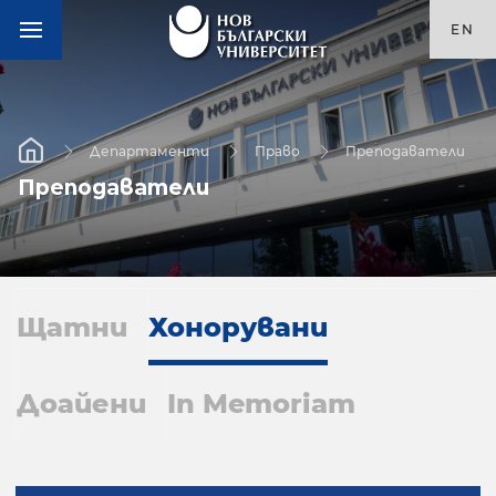
EN
Департаменти
Право
Преподаватели
Преподаватели
Щатни
Хонорувани
Доайени
In Memoriam