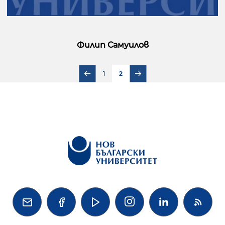
Филип Самуилов
1
2



