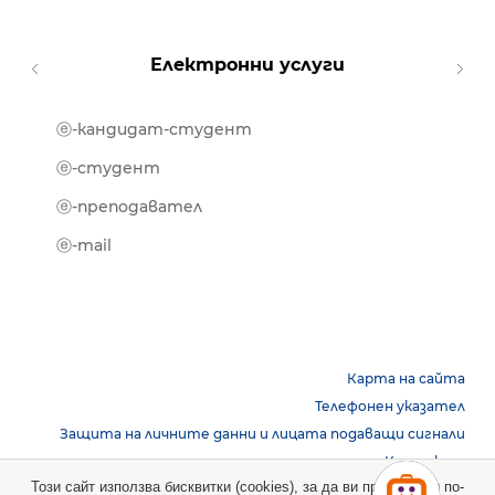
Електронни услуги
ⓔ-кандидат-студент
MOOD
ⓔ-биб
ⓔ-студент
ⓔ-кни
ⓔ-преподавател
ⓔ-trai
ⓔ-mail
Карта на сайта
Телефонен указател
Защита на личните данни и лицата подаващи сигнали
Контакти
Този сайт използва бисквитки (cookies), за да ви предостави по-