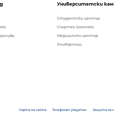
ng
Университетски кам
Студентски център
ека
Спортен комплекс
Медицински център
сайтове
Книжарници
Карта на сайта
Телефонен указател
Защита на л