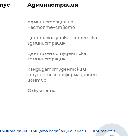
пус
Администрация
Администрация на
Настоятелството
Централна университетска
администрация
Централна студентска
администрация
Кандидатстудентски и
студентски информационен
център
Факултети
ичните данни и лицата подаващи сигнали
Контакти