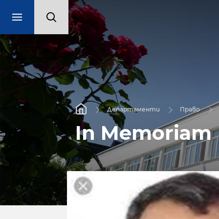
Департаменти
Право
In Memoriam