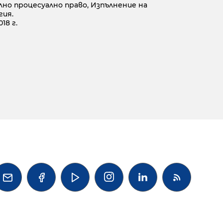
лно процесуално право, Изпълнение на
гия.
18 г.



