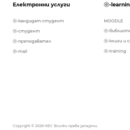
Електронни услуги
ⓔ-learni
ⓔ-кандидат-студент
MOODLE
ⓔ-библиот
ⓔ-студент
ⓔ-книги и 
ⓔ-преподавател
ⓔ-training
ⓔ-mail
Copyright © 2026 НБУ. Всички права запазени.