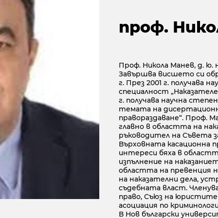
проф. Нико
Проф. Никола Манев, д. ю. 
Завършва висшето си обр
г. През 2001 г. получава
специалност „Наказателен 
г. получава научна степе
темата на дисертационни
правораздаване“. Проф. М
главно в областта на нак
ръководител на Съвета з
Върховната касационна п
интереси бяха в областт
изпълнение на наказание
областта на превенция 
на наказателни дела, ус
съдебната власт. Членува
право, Съюз на юристите 
асоциация по криминологи
В Нов български универси