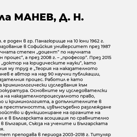
ла МАНЕВ, Д. Н.
н. е роден в гр. Панагюрище на 10 юни 1962 г.
азование в Софийския университет през 1987
 научната степен „доцент“ по научната
процес“, а през 2008 г. – „професор“. През 2015
н „доктор на юридическите науки“, като
я му труд е „Теория на наказателното
анев е автор на над 90 научни публикации,
азателния процес. Работил е като
а криминологически изследвания към
рокуратура. Основните му изследователски
а на наказателнопроцесуалното право,
то и криминологията, а допълнителните в
на престъпността, извънсъдебно разглеждане
тройство и функциониране на органите на
л е в Българската асоциация по сравнително
в България, Съюза на учените и Българската
я.
тет преподава в периода 2003–2018 г. Титуляр