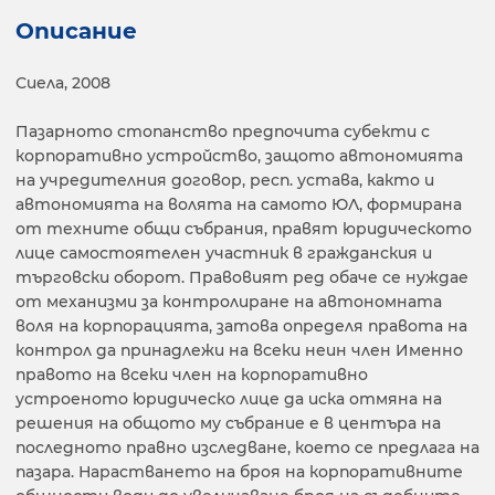
Описание
Сиела, 2008
Пазарното стопанство предпочита субекти с
корпоративно устройство, защото автономията
на учредителния договор, респ. устава, както и
автономията на волята на самото ЮЛ, формирана
от техните общи събрания, правят юридическото
лице самостоятелен участник в гражданския и
търговски оборот. Правовият ред обаче се нуждае
от механизми за контролиране на автономната
воля на корпорацията, затова определя правота на
контрол да принадлежи на всеки неин член Именно
правото на всеки член на корпоративно
устроеното юридическо лице да иска отмяна на
решения на общото му събрание е в центъра на
последното правно изследване, което се предлага на
пазара. Нарастването на броя на корпоративните