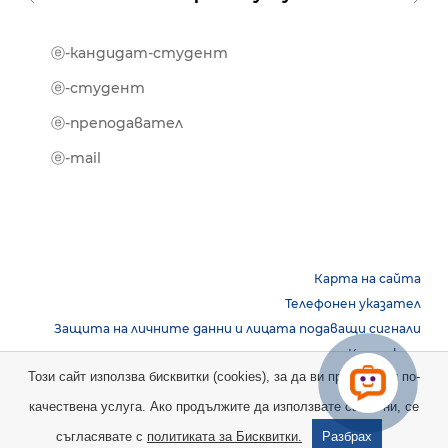
ⓔ-кандидат-студент
MOOD
ⓔ-биб
ⓔ-студент
ⓔ-кни
ⓔ-преподавател
ⓔ-trai
ⓔ-mail
Карта на сайта
Телефонен указател
Защита на личните данни и лицата подаващи сигнали
Контакти
Този сайт използва бисквитки (cookies), за да ви предостави по-
качествена услуга. Ако продължите да използвате сайта ни, се
Copyright © 2026 НБУ. Всички права запазени.
съгласявате с
политиката за Бисквитки.
Разбрах