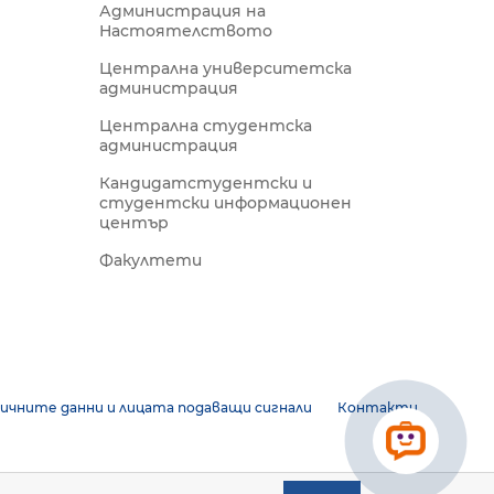
Администрация на
Настоятелството
Централна университетска
администрация
Централна студентска
администрация
Кандидатстудентски и
студентски информационен
център
Факултети
ичните данни и лицата подаващи сигнали
Контакти