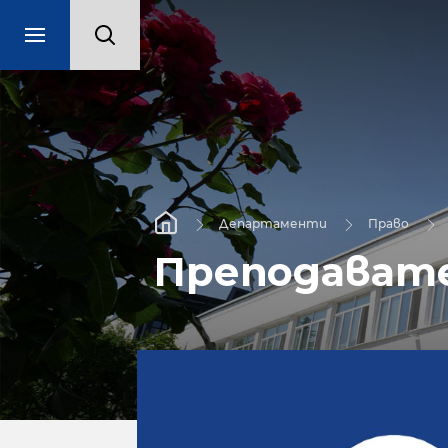
Департаменти
Право
Преподават