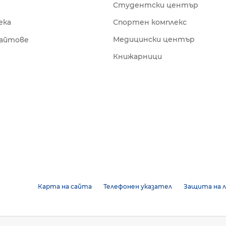
Студентски център
ека
Спортен комплекс
Медицински център
сайтове
Книжарници
Карта на сайта
Телефонен указател
Защита на л