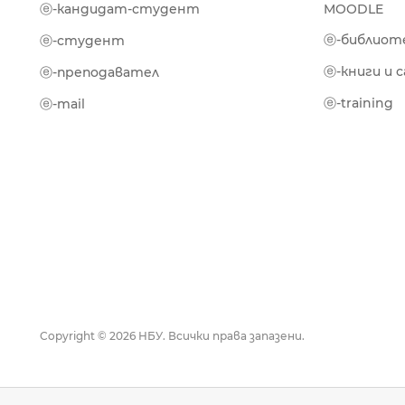
ⓔ-кандидат-студент
MOODLE
ⓔ-библиот
ⓔ-студент
ⓔ-книги и 
ⓔ-преподавател
ⓔ-training
ⓔ-mail
Copyright © 2026 НБУ. Всички права запазени.